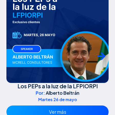
Los PEPs a la luz de la LFPIORPI
P
Por:
Alberto Beltrán
Martes 26 de mayo
Ver más