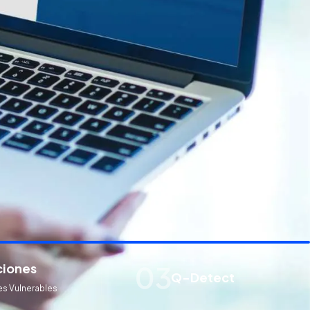
ciones
Q-Detect
s Vulnerables