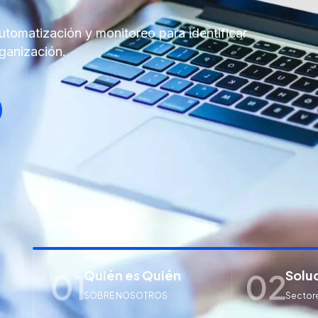
utomatización y monitoreo para identificar
rganización.
Quién es Quién
Solu
SOBRE NOSOTROS
Sectore