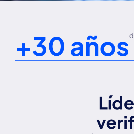
+
30
 años
d
Líde
veri