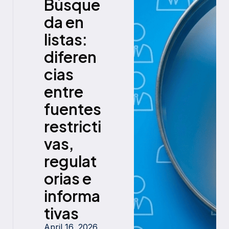
Búsque
da en
listas:
diferen
cias
entre
fuentes
restricti
vas,
regulat
orias e
informa
tivas
April 16, 2026