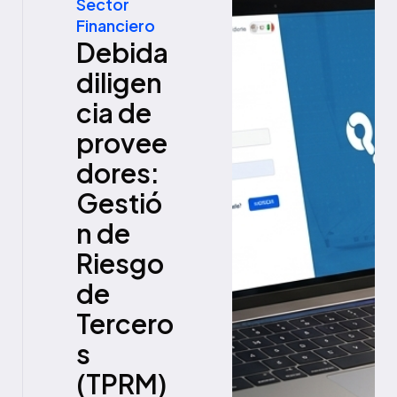
Sector
Financiero
Debida
diligen
cia de
provee
dores:
Gestió
n de
Riesgo
de
Tercero
s
(TPRM)