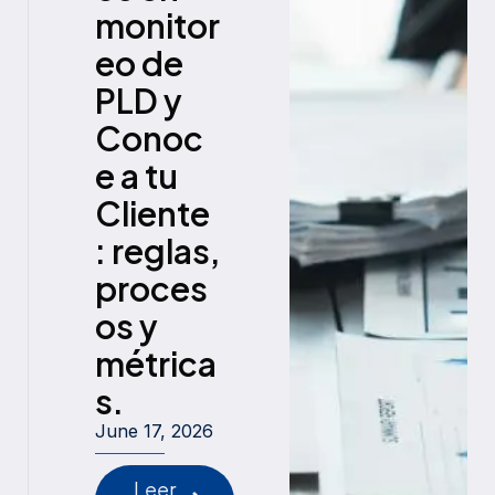
monitor
eo de
PLD y
Conoc
e a tu
Cliente
: reglas,
proces
os y
métrica
s.
June 17, 2026
Leer