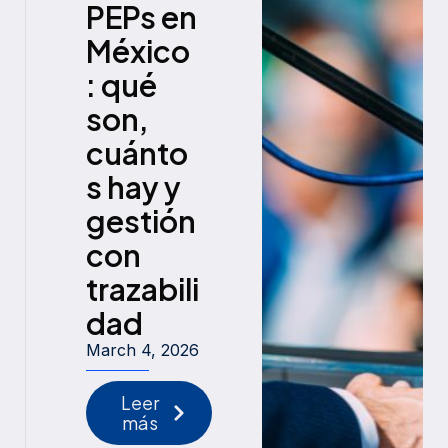
PEPs en
México
: qué
son,
cuánto
s hay y
gestión
con
trazabili
dad
March 4, 2026
Leer
más