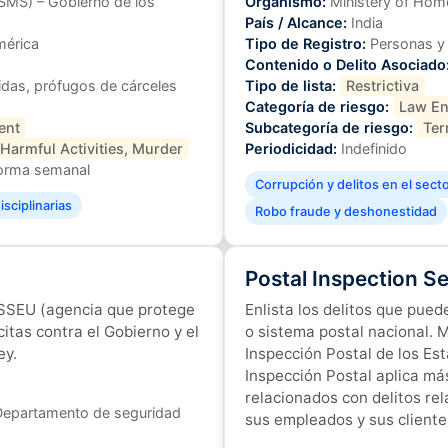
SMS) – Gobierno de los
Organismo:
Ministery of Home
País / Alcance:
India
mérica
Tipo de Registro:
Personas y
Contenido o Delito Asociado
das, prófugos de cárceles
Tipo de lista:
Restrictiva
Categoría de riesgo:
Law En
ent
Subcategoría de riesgo:
Ter
 Harmful Activities, Murder
Periodicidad:
Indefinido
orma semanal
Corrupción y delitos en el sect
sciplinarias
Robo fraude y deshonestidad
Postal Inspection Se
 SSEU (agencia que protege
Enlista los delitos que pue
citas contra el Gobierno y el
o sistema postal nacional. 
ey.
Inspección Postal de los Est
Inspección Postal aplica má
relacionados con delitos rel
Departamento de seguridad
sus empleados y sus cliente