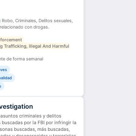
:
Robo, Criminales, Delitos sexuales,
s relacionado con drogas.
forcement
g Trafficking, Illegal And Harmful
e de forma semanal
aves
nalidad
s
vestigation
asuntos criminales y delitos
buscadas por la FBI por infringir la
personas buscadas, más buscadas,
radas y desaparecidas y terroristas.