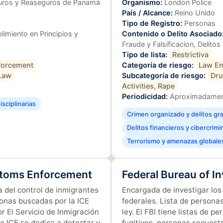
uros y Reaseguros de Panamá
Organismo:
London Police
País / Alcance:
Reino Unido
Tipo de Registro:
Personas
imiento en Principios y
Contenido o Delito Asociado
Fraude y Falsificacion, Delito
Tipo de lista:
Restrictiva
forcement
Categoría de riesgo:
Law En
Law
Subcategoría de riesgo:
Dru
Activities, Rape
Periodicidad:
Aproximadament
sciplinarias
Crimen organizado y delitos gr
Delitos financieros y cibercrimi
Terrorismo y amenazas globale
stoms Enforcement
Federal Bureau of In
a del control de inmigrantes
Encargada de investigar los 
sonas buscadas por la ICE
federales. Lista de personas 
or El Servicio de Inmigración
ley. El FBI tiene listas de 
a ICE se dedica a detectar y
fugitivos, personas secuest