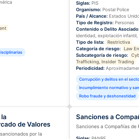
mérica
Siglas:
PIS
Organismo:
Postal Police
País / Alcance:
Estados Unido
Tipo de Registro:
Personas
ent
Contenido o Delito Asociado
identidad, explotación infantil
Tipo de lista:
Restrictiva
Categoría de riesgo:
Law En
sciplinarias
Subcategoría de riesgo:
Cyb
Trafficking, Insider Trading
Periodicidad:
Aproximadament
Corrupción y delitos en el sect
Incumplimiento normativo y sanc
Robo fraude y deshonestidad
la
Sanciones a Compañ
rcado de Valores
Sanciones a Compañías de 
sancionados por la
Siglas:
PANRE