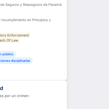
 de Seguros y Reaseguros de Panamá
:
Incumplimiento en Principios y
tory Enforcement
ach Of Law
or público
iones disciplinarias
ed
as por un crimen