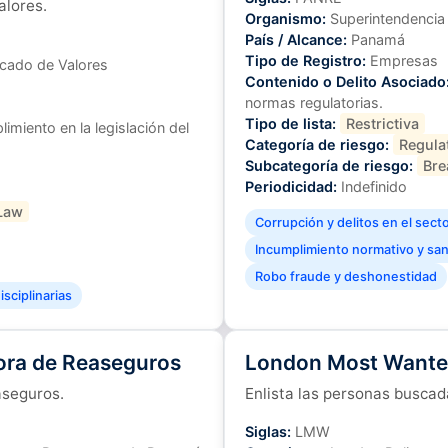
alores.
Organismo:
Superintendencia
País / Alcance:
Panamá
Tipo de Registro:
Empresas
cado de Valores
Contenido o Delito Asociado
normas regulatorias.
Tipo de lista:
Restrictiva
imiento en la legislación del
Categoría de riesgo:
Regula
Subcategoría de riesgo:
Bre
Periodicidad:
Indefinido
Law
Corrupción y delitos en el sect
Incumplimiento normativo y sanc
Robo fraude y deshonestidad
sciplinarias
ora de Reaseguros
London Most Want
aseguros.
Enlista las personas buscad
Siglas:
LMW