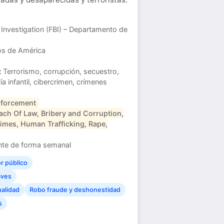
 Investigation (FBI) – Departamento de
s de América
:
Terrorismo, corrupción, secuestro,
a infantil, cibercrimen, crímenes
forcement
ach Of Law, Bribery and Corruption,
imes, Human Trafficking, Rape,
e de forma semanal
or público
aves
nalidad
Robo fraude y deshonestidad
s