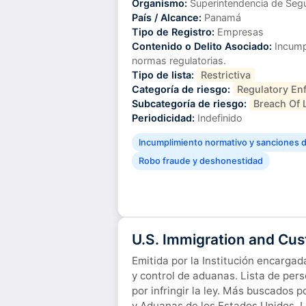
Organismo:
Superintendencia de Seg
País / Alcance:
Panamá
Tipo de Registro:
Empresas
Contenido o Delito Asociado:
Incumpl
normas regulatorias.
Tipo de lista:
Restrictiva
Categoría de riesgo:
Regulatory En
Subcategoría de riesgo:
Breach Of 
Periodicidad:
Indefinido
Incumplimiento normativo y sanciones di
Robo fraude y deshonestidad
U.S. Immigration and Cu
Emitida por la Institución encargad
y control de aduanas. Lista de per
por infringir la ley. Más buscados p
y Aduanas de los Estados Unidos. L