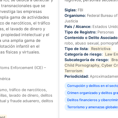
 transnacionales que se
Siglas:
FBI
Investiga las empresas
Organismo:
Federal Bureau of
mplia gama de actividades
Justicia
fico de narcóticos, el tráfico
País / Alcance:
Estados Unido
as, el lavado de dinero y
Tipo de Registro:
Personas
e propiedad intelectual y el
Contenido o Delito Asociado
a una amplia gama de
robo, abuso sexual, pornografí
lotación infantil en el
Tipo de lista:
Restrictiva
s físicas y virtuales.
Categoría de riesgo:
Law En
Subcategoría de riesgo:
Bre
Child Pornography, Cyber Cr
toms Enforcement (ICE) –
Terrorism
Periodicidad:
Aproximadament
mérica
Corrupción y delitos en el sect
smo, tráfico de narcóticos,
Crimen organizado y delitos gr
llas, lavado de dinero, delitos
Delitos financieros y cibercrimi
tual y fraude aduanero, delitos
Terrorismo y amenazas globale
ent