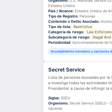
Organismo:
U.S. Marshals Service (U
Estados Unidos
País / Alcance:
Estados Unidos de A
Tipo de Registro:
Personas
Contenido o Delito Asociado:
Homici
Tipo de lista:
Restrictiva
Categoría de riesgo:
Law Enforcem
Subcategoría de riesgo:
Illegal And
Periodicidad:
Aproximadamente de f
Incumplimiento normativo y sanciones di
Secret Service
Lista de personas buscadas por la
e investiga todas las actividades ilí
Presidente) a causa de infringir la l
Siglas:
SSEU
Organismo:
Secret Service (SSEU) – 
nacional