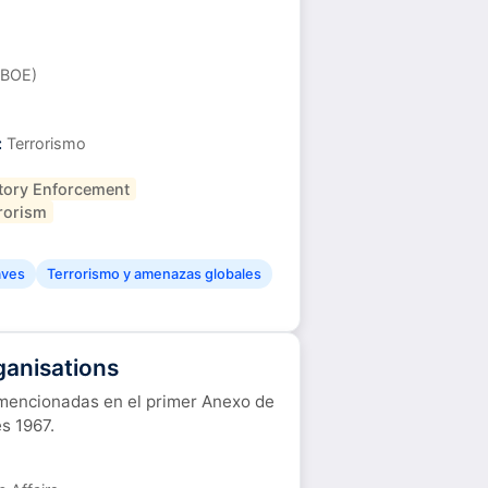
(BOE)
:
Terrorismo
tory Enforcement
rorism
aves
Terrorismo y amenazas globales
ganisations
 mencionadas en el primer Anexo de
es 1967.