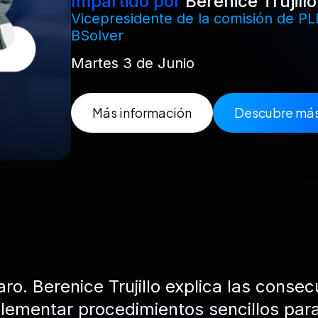
Impartido por
Berenice Trujillo
Vicepresidente de la comisión de P
BSolver
Martes 3 de Junio
Más información
Descubre más
ro. Berenice Trujillo explica las conse
plementar procedimientos sencillos par