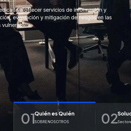
edicada a ofrecer servicios de información y
ión, evaluación y mitigación de riesgos en las
 vulnerables.
Quién es Quién
Solu
SOBRE NOSOTROS
Sectore