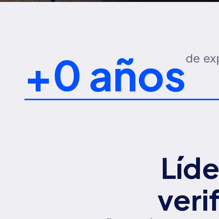
+
0
 años
de ex
Líde
veri