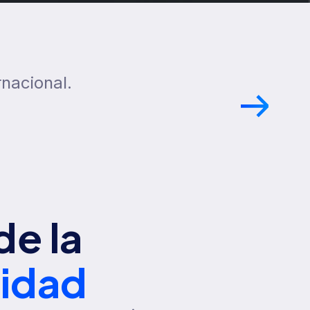
rnacional.
de la
tidad